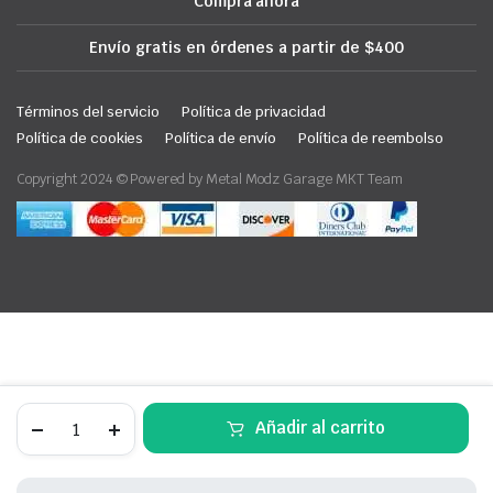
Compra ahora
Envío gratis en órdenes a partir de $400
Términos del servicio
Política de privacidad
Política de cookies
Política de envío
Política de reembolso
Copyright 2024 © Powered by Metal Modz Garage MKT Team
Faros
Añadir al carrito
LED
empotrables
18w
(PAR)