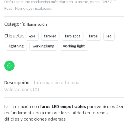
price
price
Disfruta de una conducción más clara en la noche, ya sea ON / OFF
Road. No incluye instalación.
was:
is:
Categoría
$70,00.
$50,00.
Iluminación
Etiquetas
4x4
faro led
faro spot
faros
led
lightning
working lamp
working light
Descripción
Información adicional
Valoraciones (0)
La iluminación con
faros LED empotrables
para vehículos 4×4
es fundamental para mejorar la visibilidad en terrenos
difíciles y condiciones adversas.