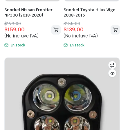
Snorkel Nissan Frontier
Snorkel Toyota Hilux Vigo
NP300 (2018-2020)
2008-2015
Original
Current
Original
Current
$
199,00
$
185,00
$
159,00
$
139,00
price
price
price
price
(No incluye IVA)
(No incluye IVA)
was:
is:
was:
is:
$199,00.
$159,00.
$185,00.
$139,00.
En stock
En stock