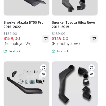
Snorkel Mazda BT50 Pro
Snorkel Toyota Hilux Revo
2016-2022
2016-2019
Original
Current
Original
Current
$
185,00
$
189,00
$
159,00
$
149,00
price
price
price
price
(No incluye IVA)
(No incluye IVA)
was:
is:
was:
is:
$185,00.
$159,00.
$189,00.
$149,00.
En stock
En stock