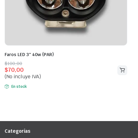
Faros LED 3″ 40w (PAR)
Original
Current
$
100,00
$
70,00
price
price
(No incluye IVA)
was:
is:
$100,00.
$70,00.
En stock
Categorías