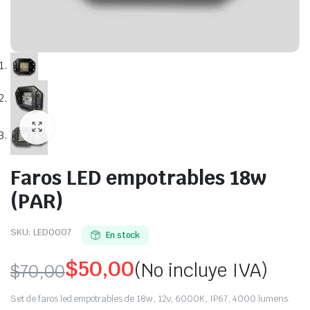
Faros LED empotrables 18w
(PAR)
SKU:
LED0007
En stock
$
50,00
(No incluye IVA)
$
70,00
Original
Current
Set de faros led empotrables de 18w, 12v, 6000K, IP67, 4000 lumens.