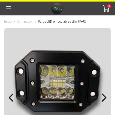
0
Inicio
Iluminación
Faros LED empotrables 18w (PAR)