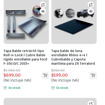
Tapa Balde retráctil tipo
Tapa balde de lona
Roll-n-Lock | Cubre Balde
enrollable Rhino 4×4 |
rígido enrollable para Ford
Cubrebalde y Capota
F-150 D/C 2015+
marítima para ZX Terralord
Original
Current
Original
Current
$
1.060,00
$
253,00
$
699,00
$
199,00
price
price
price
price
(No incluye IVA)
(No incluye IVA)
was:
is:
was:
is:
$1.060,00.
$699,00.
$253,00.
$199,00.
En stock
En stock