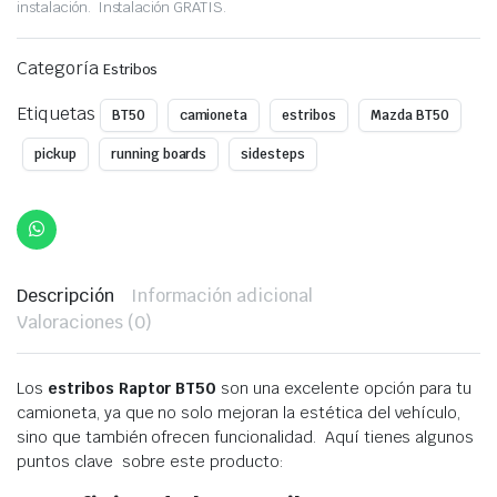
price
price
instalación. Instalación GRATIS.
was:
is:
Categoría
Estribos
$350,00.
$299,00.
Etiquetas
BT50
camioneta
estribos
Mazda BT50
pickup
running boards
sidesteps
Descripción
Información adicional
Valoraciones (0)
Los
estribos Raptor BT50
son una excelente opción para tu
camioneta, ya que no solo mejoran la estética del vehículo,
sino que también ofrecen funcionalidad. Aquí tienes algunos
puntos clave sobre este producto: