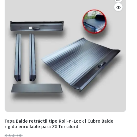
Tapa Balde retráctil tipo Roll-n-Lock | Cubre Balde
rígido enrollable para ZX Terralord
Original
Current
$
950,00