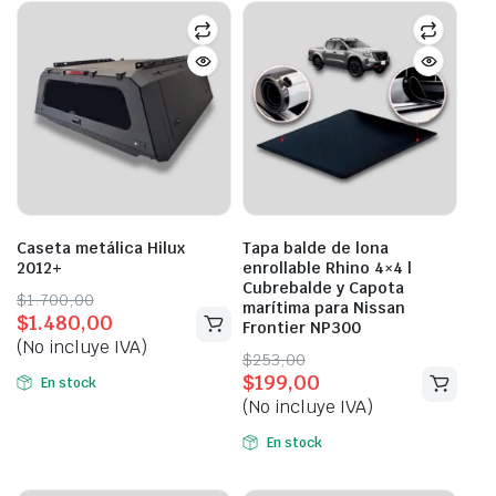
Caseta metálica Hilux
Tapa balde de lona
2012+
enrollable Rhino 4×4 |
Cubrebalde y Capota
Original
Current
$
1.700,00
marítima para Nissan
$
1.480,00
price
price
Frontier NP300
(No incluye IVA)
was:
is:
Original
Current
$
253,00
$1.700,00.
$1.480,00.
$
199,00
price
price
En stock
(No incluye IVA)
was:
is:
$253,00.
$199,00.
En stock