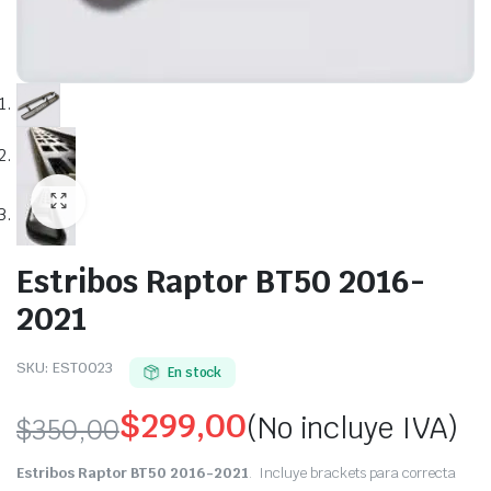
Estribos Raptor BT50 2016-
2021
SKU:
EST0023
En stock
$
299,00
(No incluye IVA)
$
350,00
Original
Current
Estribos Raptor BT50 2016-2021
. Incluye brackets para correcta