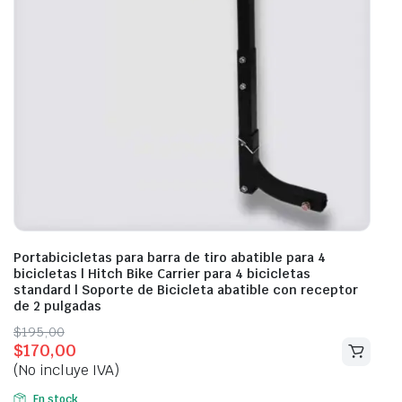
Portabicicletas para barra de tiro abatible para 4
bicicletas | Hitch Bike Carrier para 4 bicicletas
standard | Soporte de Bicicleta abatible con receptor
de 2 pulgadas
Original
Current
$
195,00
$
170,00
price
price
(No incluye IVA)
was:
is:
$195,00.
$170,00.
En stock