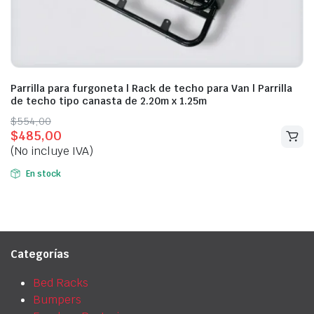
Parrilla para furgoneta | Rack de techo para Van | Parrilla
de techo tipo canasta de 2.20m x 1.25m
Original
Current
$
554,00
$
485,00
price
price
(No incluye IVA)
was:
is:
$554,00.
$485,00.
En stock
Categorías
Bed Racks
Bumpers