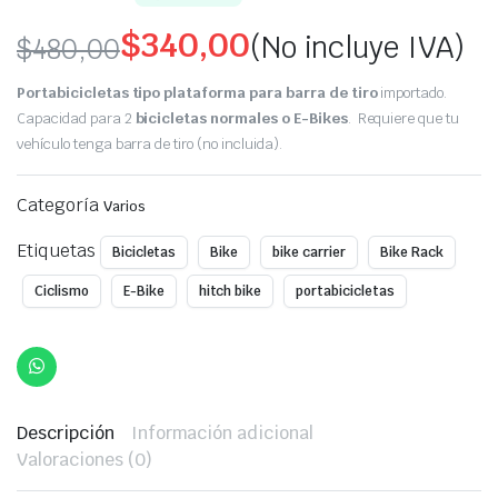
$
340,00
(No incluye IVA)
$
480,00
Original
Current
Portabicicletas tipo plataforma para barra de tiro
importado.
price
price
Capacidad para 2
bicicletas normales o E-Bikes
. Requiere que tu
vehículo tenga barra de tiro (no incluida).
was:
is:
Categoría
$480,00.
$340,00.
Varios
Etiquetas
Bicicletas
Bike
bike carrier
Bike Rack
Ciclismo
E-Bike
hitch bike
portabicicletas
Descripción
Información adicional
Valoraciones (0)